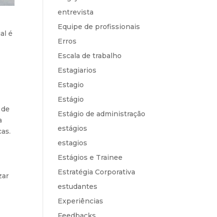
entrevista
Equipe de profissionais
al é
Erros
Escala de trabalho
Estagiarios
Estagio
Estágio
 de
Estágio de administração
a
estágios
cas.
estagios
Estágios e Trainee
Estratégia Corporativa
zar
estudantes
Experiências
Feedbacks