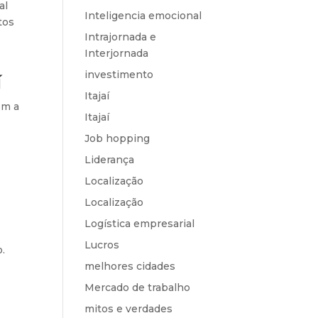
al
Inteligencia emocional
tos
Intrajornada e
Interjornada
investimento
í
Itajaí
om a
Itajaí
Job hopping
Liderança
Localização
Localização
Logística empresarial
Lucros
.
melhores cidades
Mercado de trabalho
mitos e verdades